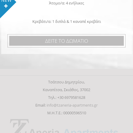
Άτομο/α: 4 ενήλικες
Κρεβάτι/α: 1 διπλά & 1 καναπέ κρεβάτι
ΔΕΙΤΕ ΤΟ ΔΩΜΑΤΙΟ
Τσάτσου Δημητρίου,
Καναπίτσα, Σκιάθος, 37002
Τηλ.: +30 6979581628
Email:
info@tzaneria-apartments.gr
Μ.Η.Τ.Ε.: 00000596510