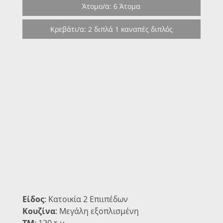
Άτομο/α: 6 Άτομα
Κρεβάτι/α: 2 διπλά 1 καναπές διπλός
Είδος
: Κατοικία 2 Επιιπέδων
Κουζίνα
: Μεγάλη εξοπλισμένη
ΤΜ
: 120 τ.μ.