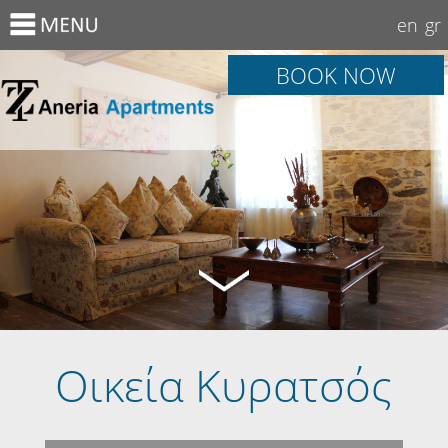
en
gr
BOOK NOW
Οικεία Κυρατσός